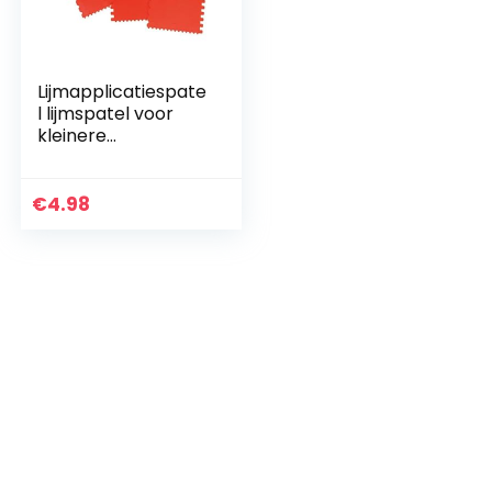
Lijmapplicatiespate
l lijmspatel voor
kleinere
oppervlakken met
4 tandvormen, 3
stuks
€
4.98