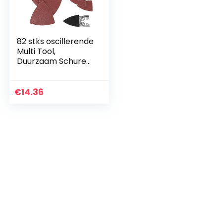
82 stks oscillerende
Multi Tool,
Duurzaam Schuren
Kit Zand Pad voor
Bosch Makita Fein
Zaagbladen
€
14.36
Accessoires Kit